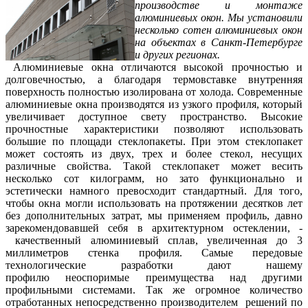
производстве и монтаже
алюминиевых окон. Мы установили
несколько сотен алюминиевых окон
на объектах в Санкт-Петербурге
и других регионах.
Алюминиевые окна отличаются высокой прочностью и
долговечностью, а благодаря термовставке внутренняя
поверхность полностью изолирована от холода. Современные
алюминиевые окна производятся из узкого профиля, который
увеличивает доступное свету пространство. Высокие
прочностные характеристики позволяют использовать
большие по площади стеклопакеты. При этом стеклопакет
может состоять из двух, трех и более стекол, несущих
различные свойства. Такой стеклопакет может весить
несколько сот килограмм, но зато функционально и
эстетически намного превосходит стандартный. Для того,
чтобы окна могли использовать на протяжении десятков лет
без дополнительных затрат, мы применяем профиль, давно
зарекомендовавшей себя в архитектурном остеклении, -
качественный алюминиевый сплав, увеличенная до 3
миллиметров стенка профиля. Самые передовые
технологические разработки дают нашему
профилю неоспоримые преимущества над другими
профильными системами. Так же огромное количество
отработанных непосредственно производителем решений по