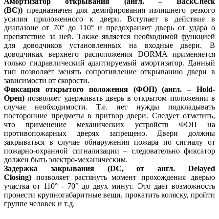
Амортизатор открывания (англ. – BackCheck
(BC))
предназначен для демпфирования излишнего резкого
усилия приложенного к двери. Вступает в действие в
диапазоне от 70° до 110° и предохраняет дверь от удара о
препятствие за ней. Также является необходимой функцией
для доводчиков установленных на входные двери. В
доводчиках верхнего расположения DORMA применяется
только гидравлический адаптируемый амортизатор. Данный
тип позволяет менять сопротивление открыванию двери в
зависимости от скорости.
Фиксация открытого положения (ФОП) (англ. – Hold-
Open)
позволяет удерживать дверь в открытом положении в
случае необходимости. Т.е. нет нужды подкладывать
посторонние предметы в притвор двери. Следует отметить,
что применение механических устройств ФОП на
противопожарных дверях запрещено. Двери должны
закрываться в случае обнаружения пожара по сигналу от
пожарно-охранной сигнализации – следовательно фиксатор
должен быть электро-механическим.
Задержка закрывания (DC, от англ. Delayed
Closing)
позволяет растянуть момент прохождения дверью
участка от 110° - 70° до двух минут. Это дает возможность
пронести крупногабаритные вещи, прокатить коляску, пройти
группе человек и т.д.